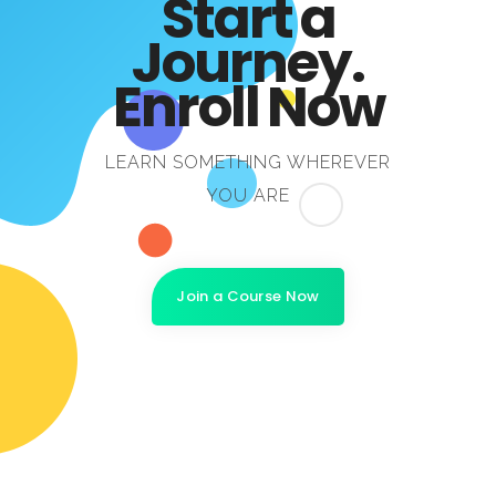
Start a
Journey.
Enroll Now
LEARN SOMETHING WHEREVER
YOU ARE
Join a Course Now