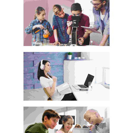
Sweet candies for kids
Photography
Animated-video-style
Logo Design
Old style alarm clock