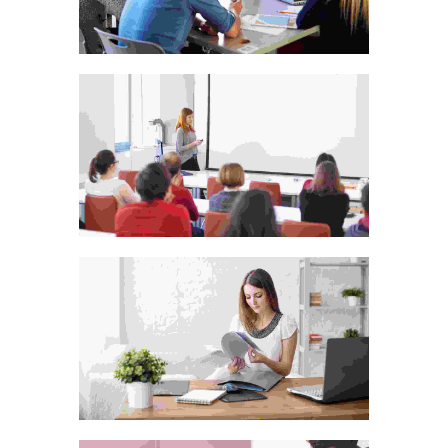
Cras tristique purus non
lacus
Photography
Aliquam ut dictum sapien
Photography