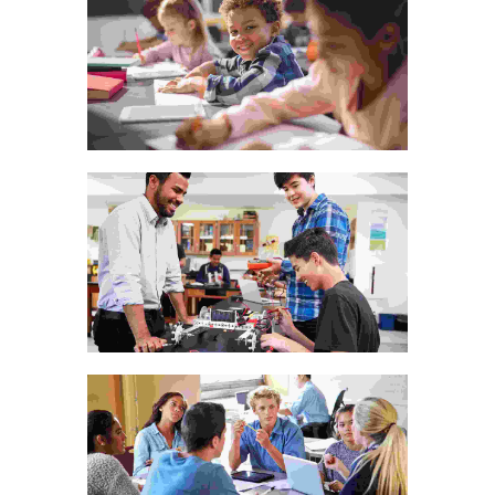
Visual Arts Portfolio
Photography
The bluish stairs of the Inn
Animation
Fusce at semper tellus
Animation