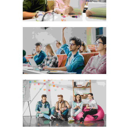
Animation
Development
Leather visiting card pouch
Animation
Development
The idyllic promenade
Animation