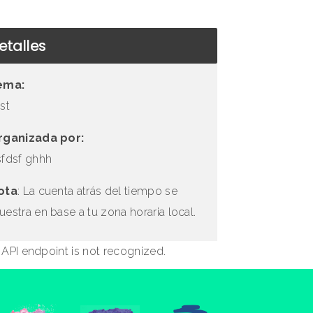
etalles
ema:
st
rganizada por:
sfdsf ghhh
ota
: La cuenta atrás del tiempo se
estra en base a tu zona horaria local.
 API endpoint is not recognized.