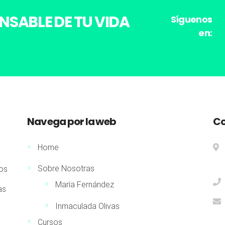
ONSABLE DE TU VIDA
Síguenos
en:
Navega por la web
Co
Home
Sobre Nosotras
los
María Fernández
as
Inmaculada Olivas
Cursos