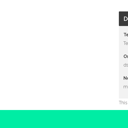
D
T
Te
O
d
N
mu
This